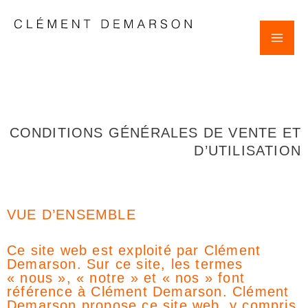
Aller
Mai
au
contenu
Clement Demarson
Me
CONDITIONS GÉNÉRALES DE VENTE ET
D’UTILISATION
VUE D’ENSEMBLE
Ce site web est exploité par Clément
Demarson. Sur ce site, les termes
« nous », « notre » et « nos » font
référence à Clément Demarson. Clément
Demarson propose ce site web, y compris